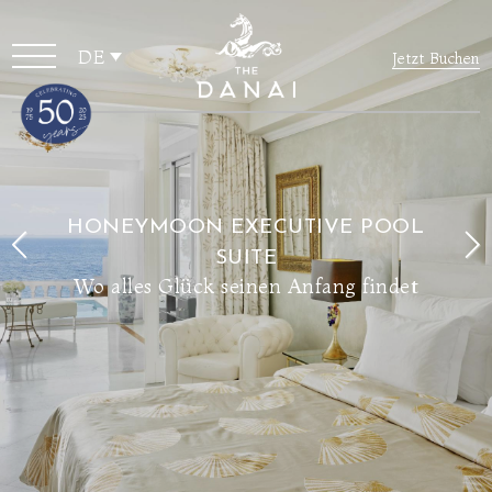
DE
Jetzt Buchen
HONEYMOON EXECUTIVE POOL
SUITE
Wo alles Glück seinen Anfang findet