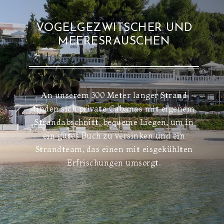
VOGELGEZWITSCHER UND
MEERESRAUSCHEN
An unserem 300 Meter langer Strand
finden sich private Cabanas mit eigenem
Strandabschnitt, bequeme Liegen, um in
ein gutes Buch zu versinken und ein
Strandteam, das einen mit eisgekühlten
Erfrischungen umsorgt.