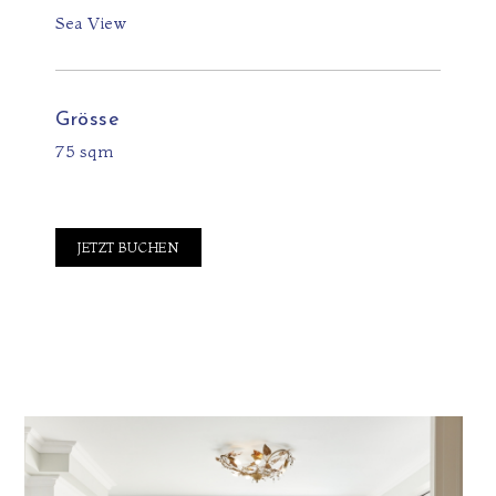
Sea View
Grösse
75 sqm
JETZT BUCHEN