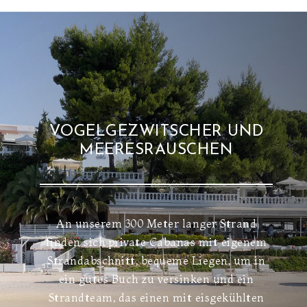
VOGELGEZWITSCHER UND
MEERESRAUSCHEN
An unserem 300 Meter langer Strand
finden sich private Cabanas mit eigenem
Strandabschnitt, bequeme Liegen, um in
ein gutes Buch zu versinken und ein
Strandteam, das einen mit eisgekühlten