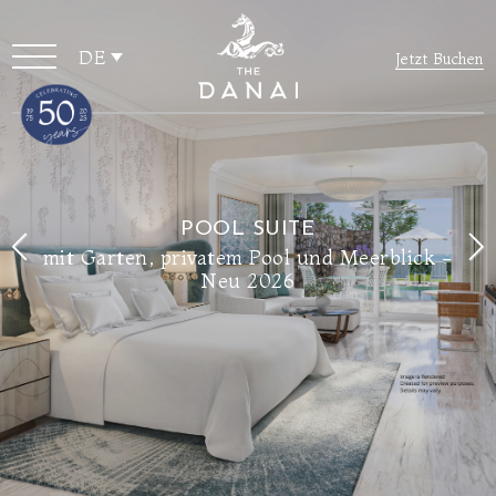
DE
Jetzt Buchen
POOL SUITE
mit Garten, privatem Pool und Meerblick -
Neu 2026